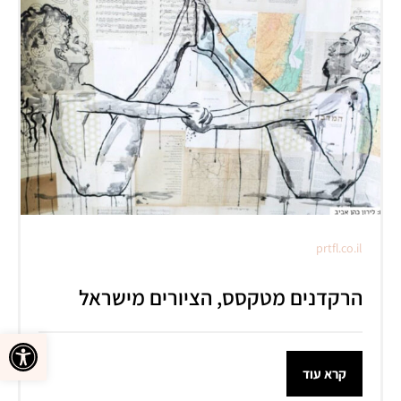
prtfl.co.il
הרקדנים מטקסס, הציורים מישראל
פתח סרגל 
קרא עוד