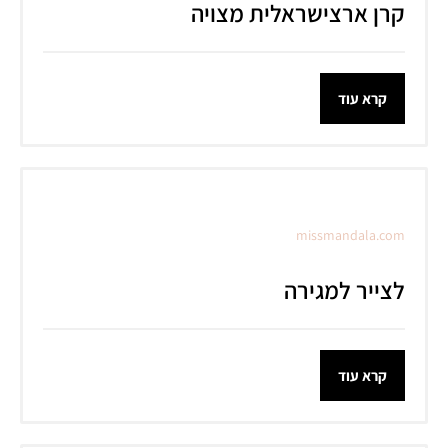
קרן ארצישראלית מצויה
קרא עוד
missmandala.com
לצייר למגירה
קרא עוד