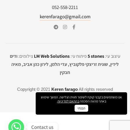
052-558-2211
kerenfarago@gmail.com
עיצוב עי:
5 stones
פיתוח עי:
LM Web Solutions
צילומים:
ודים
לידין, שונית זריצקי פלקוביץ, עדי הלמן, לירון כהן אביב, מאיה
חבקין
Copyright © 2021
Keren farago
All rights reserved
אנו משתמשים בקבצי קוקיז לשיפור חווית הגלישה. המשך שימוש
באתר מהווה הסכמה
בהתאם למדיניות
.
הבנתי
Contact us