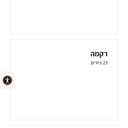
רקמה
23 ציורים
פתח סרגל 