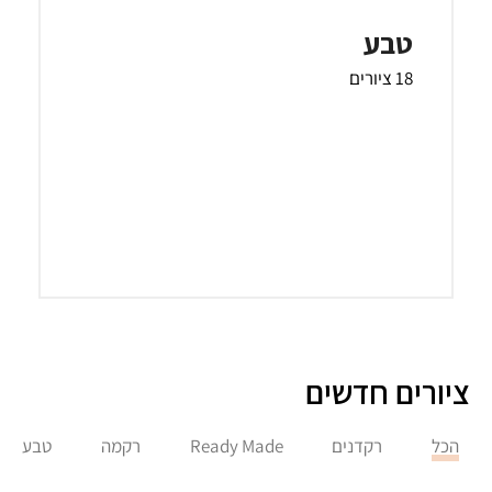
טבע
18 ציורים
ציורים חדשים
הכל
רקדנים
Ready Made
רקמה
טבע