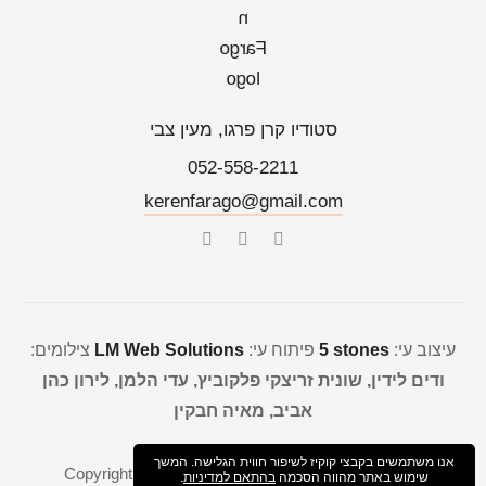
סטודיו קרן פרגו, מעין צבי
052-558-2211
kerenfarago@gmail.com
עיצוב עי:
5 stones
פיתוח עי:
LM Web Solutions
צילומים:
ודים לידין, שונית זריצקי פלקוביץ, עדי הלמן, לירון כהן
אביב, מאיה חבקין
אנו משתמשים בקבצי קוקיז לשיפור חווית הגלישה. המשך
Copyright © 2021
Keren farago
All rights reserved
שימוש באתר מהווה הסכמה
בהתאם למדיניות
.