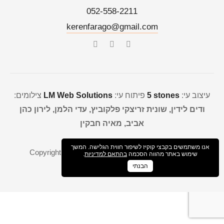
052-558-2211
kerenfarago@gmail.com
עיצוב עי:
5 stones
פיתוח עי:
LM Web Solutions
צילומים:
ודים לידין, שונית זריצקי פלקוביץ, עדי הלמן, לירון כהן
אביב, מאיה חבקין
אנו משתמשים בקבצי קוקיז לשיפור חווית הגלישה. המשך
Copyright © 2021
Keren farago
All rights reserved
שימוש באתר מהווה הסכמה
בהתאם למדיניות
.
הבנתי